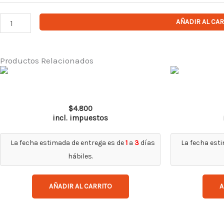
Feder
cantidad
AÑADIR AL CA
Productos Relacionados
Top Gun Ir 5.0
$
4.800
incl. impuestos
La fecha estimada de entrega es de
1
a
3
días
La fecha est
hábiles.
AÑADIR AL CARRITO
A