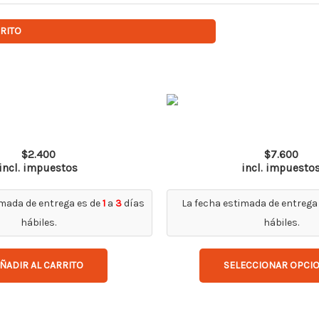
RRITO
Spy Pro AF
Lente x5 Dual 
$
2.400
$
7.600
incl. impuestos
incl. impuesto
imada de entrega es de
1
a
3
días
La fecha estimada de entrega
hábiles.
hábiles.
ÑADIR AL CARRITO
SELECCIONAR OPCI