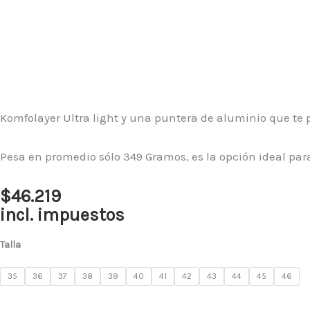
Komfolayer Ultra light y una puntera de aluminio que te
Pesa en promedio sólo 349 Gramos, es la opción ideal pa
$
46.219
incl. impuestos
Zapato
Talla
de
Seguridad
35
36
37
38
39
40
41
42
43
44
45
46
HW