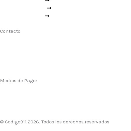
Ropa Técnica
Aseo Industrial
Contacto
Para cotizaciones escríbenos a:
clientes@codigo911.cl
Tambíen atendemos por WhatsApp al:
(+56) 9 4162 2063
Medios de Pago:
© Codigo911 2026. Todos los derechos reservados