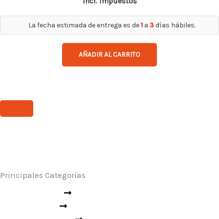
incl. impuestos
La fecha estimada de entrega es de
1
a
3
días hábiles.
AÑADIR AL CARRITO
Principales Categorías
Seguridad Industrial
Rescate y Emergencias
Seguridad Vial