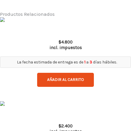
Gt
Gris
Productos Relacionados
/
Marco
Top Gun Ir 5.0
Negro
$
4.800
Revo
incl. impuestos
Rojo
cantidad
La fecha estimada de entrega es de
1
a
3
días hábiles.
AÑADIR AL CARRITO
Spy Pro AF
$
2.400