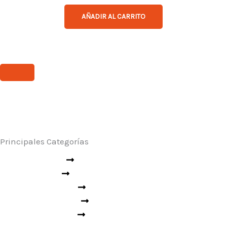
AÑADIR AL CARRITO
Principales Categorías
Seguridad Industrial
Rescate y Emergencias
Seguridad Vial
Ropa Técnica
Aseo Industrial