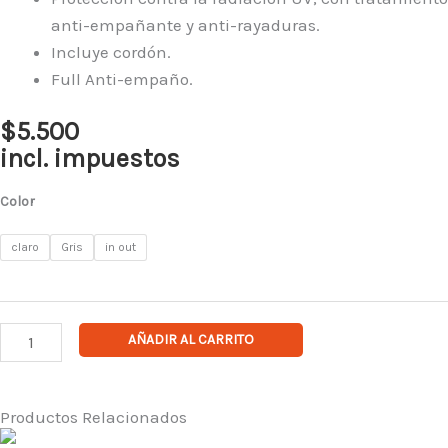
anti-empañante y anti-rayaduras.
Incluye cordón.
Full Anti-empaño.
$
5.500
incl. impuestos
Lente
Color
Steelpro
Hunter
claro
Gris
in out
cantidad
AÑADIR AL CARRITO
Productos Relacionados