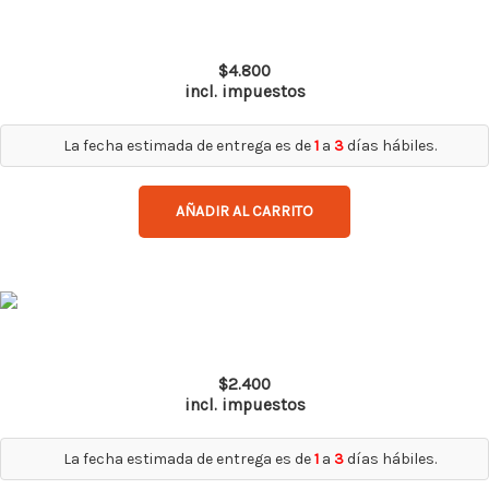
Top Gun Ir 5.0
$
4.800
incl. impuestos
La fecha estimada de entrega es de
1
a
3
días hábiles.
AÑADIR AL CARRITO
Spy Pro AF
$
2.400
incl. impuestos
La fecha estimada de entrega es de
1
a
3
días hábiles.