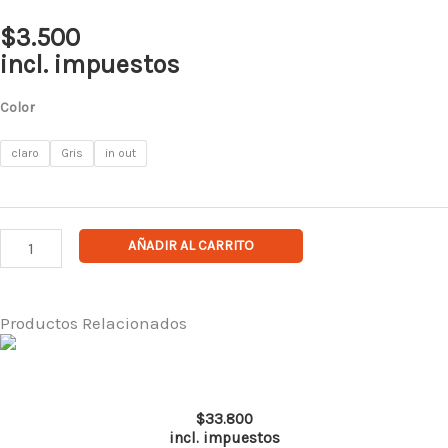
$
3.500
incl. impuestos
Lente
Color
Spy
Flex
claro
Gris
in out
Plus
cantidad
AÑADIR AL CARRITO
Productos Relacionados
Este
producto
Conjunto interior HW patagonia spandex mujer negro
tiene
$
33.800
múltiples
incl. impuestos