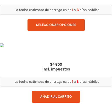
variantes.
Las
La fecha estimada de entrega es de
1
a
3
días hábiles.
opciones
se
SELECCIONAR OPCIONES
pueden
elegir
en
la
página
Top Gun Ir 5.0
de
$
4.800
producto
incl. impuestos
La fecha estimada de entrega es de
1
a
3
días hábiles.
AÑADIR AL CARRITO