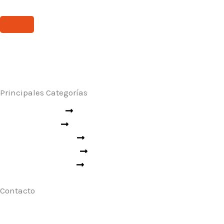
Principales Categorías
Seguridad Industrial
Rescate y Emergencias
Seguridad Vial
Ropa Técnica
Aseo Industrial
Contacto
Para cotizaciones escríbenos a:
clientes@codigo911.cl