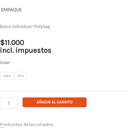
EMPAQUE
Bolsa individual/ Polybag
$
11.000
incl. impuestos
Lente
Color
Delta
AF
claro
Gris
Balistico
UV
cantidad
AÑADIR AL CARRITO
Productos Relacionados