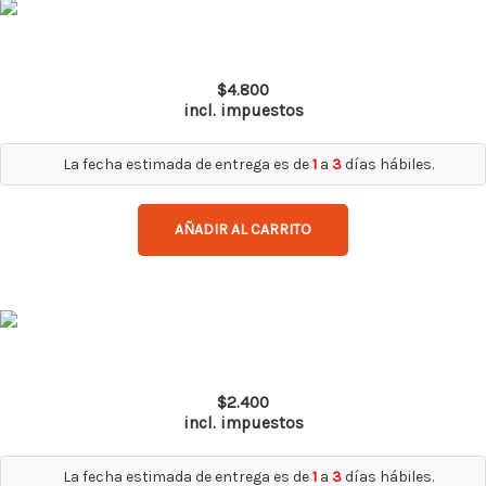
Top Gun Ir 5.0
$
4.800
incl. impuestos
La fecha estimada de entrega es de
1
a
3
días hábiles.
AÑADIR AL CARRITO
Spy Pro AF
$
2.400
incl. impuestos
La fecha estimada de entrega es de
1
a
3
días hábiles.