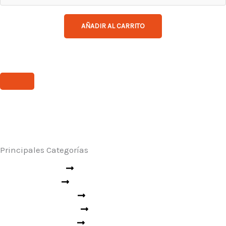
AÑADIR AL CARRITO
Principales Categorías
Seguridad Industrial
Rescate y Emergencias
Seguridad Vial
Ropa Técnica
Aseo Industrial