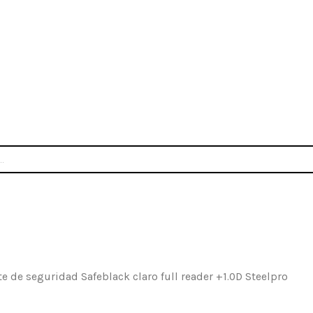
INICIO
NOSOTROS
CONTACTO
te de seguridad Safeblack claro full reader +1.0D Steelpro