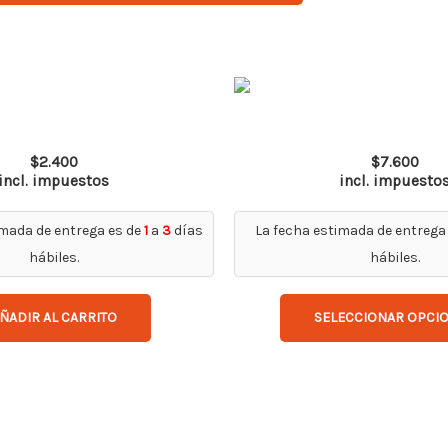
Spy Pro AF
Lente x5 Dual 
$
2.400
$
7.600
incl. impuestos
incl. impuesto
imada de entrega es de
1
a
3
días
La fecha estimada de entrega
hábiles.
hábiles.
ÑADIR AL CARRITO
SELECCIONAR OPCI