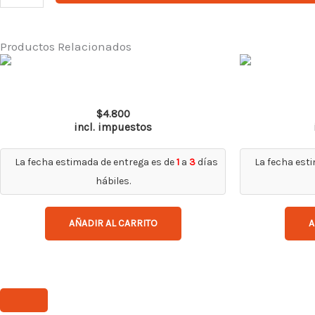
de
seguridad
Safeblack
Productos Relacionados
claro
full
Top Gun Ir 5.0
reader
$
4.800
+1.0D
incl. impuestos
Steelpro
cantidad
La fecha estimada de entrega es de
1
a
3
días
La fecha est
hábiles.
AÑADIR AL CARRITO
A