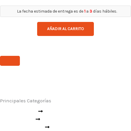
La fecha estimada de entrega es de
1
a
3
días hábiles.
AÑADIR AL CARRITO
Principales Categorías
Seguridad Industrial
Rescate y Emergencias
Seguridad Vial