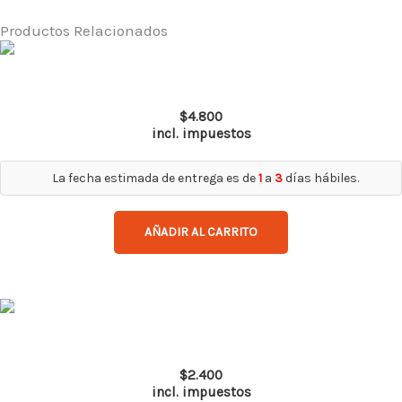
501
para
Productos Relacionados
casco
ISP
Top Gun Ir 5.0
cantidad
$
4.800
incl. impuestos
La fecha estimada de entrega es de
1
a
3
días hábiles.
AÑADIR AL CARRITO
Spy Pro AF
$
2.400
incl. impuestos