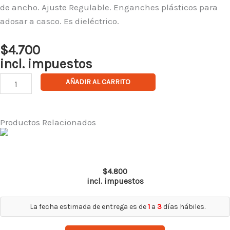
de ancho. Ajuste Regulable. Enganches plásticos para
adosar a casco. Es dieléctrico.
$
4.700
incl. impuestos
Barbiquejo
AÑADIR AL CARRITO
dieléctrico
de
10
Productos Relacionados
unididades
cantidad
Top Gun Ir 5.0
$
4.800
incl. impuestos
La fecha estimada de entrega es de
1
a
3
días hábiles.