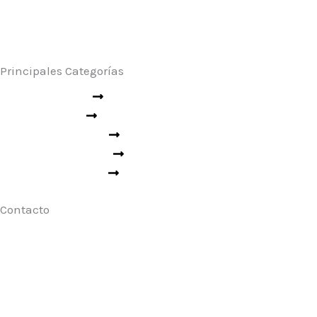
Principales Categorías
Seguridad Industrial
Rescate y Emergencias
Seguridad Vial
Ropa Técnica
Aseo Industrial
Contacto
Para cotizaciones escríbenos a:
clientes@codigo911.cl
Tambíen atendemos por WhatsApp al:
(+56) 9 4162 2063