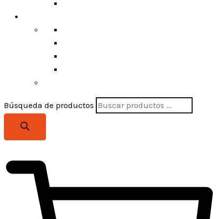
Poleras y Camisas
FERRETERÍA
Maquinaria y Herramientas
Bisagras y Quincañeria
Cerraduras y Manillas
Hogar
Búsqueda de productos
$
0
0