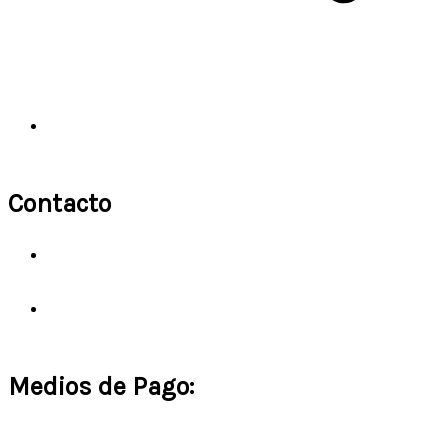
Aseo Industrial
Contacto
Para cotizaciones escríbenos a:
clientes@codigo911.cl
Tambíen atendemos por WhatsApp al:
(+56) 9 4162 2063
Medios de Pago: