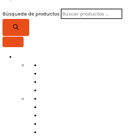
Búsqueda de productos
SEGURIDAD INDUSTRIAL
Protección Contra Caídas
Protección de Cabeza
Protección de Cara y Ojos
Protección de Manos
Protección de Oídos
Protección de Pies
Protección Hazmat
Protección Respiratoria
Protección Solar