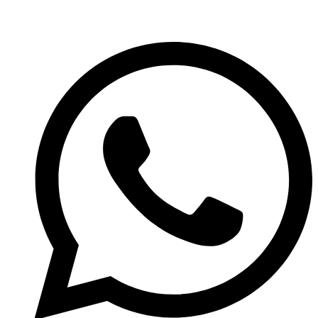
clientes@codigo911.cl