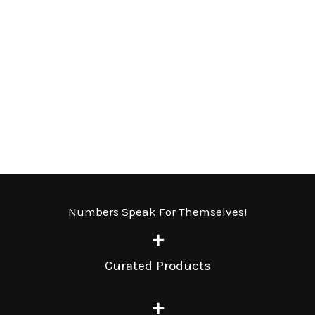
Numbers Speak For Themselves!
+
Curated Products
+